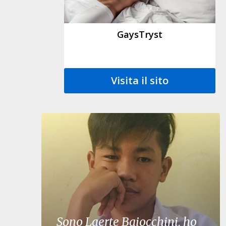
GaysTryst
Visita il sito
Sono Laerte Baiocchini, ho