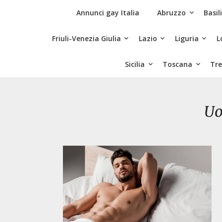
Skip
Siti Incontri Gay
Annunci gay Italia
Abruzzo
Basil
to
content
Friuli-Venezia Giulia
Lazio
Liguria
L
Sicilia
Toscana
Tre
Uo