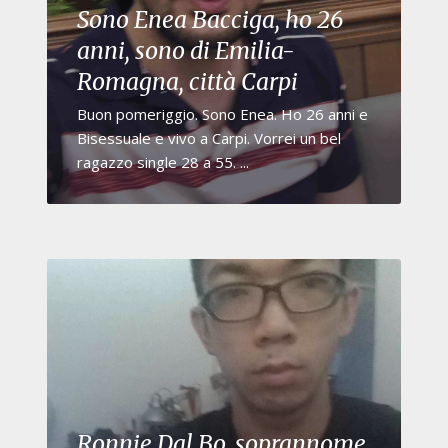
Sono Enea Bacciga, ho 26
anni, sono di Emilia-
Romagna, città Carpi
Buon pomeriggio. Sono Enea. Ho 26 anni e
Bisessuale e vivo a Carpi. Vorrei un bel
ragazzo single 28 a 55. ...
Ronnie Dal Bo, soprannome