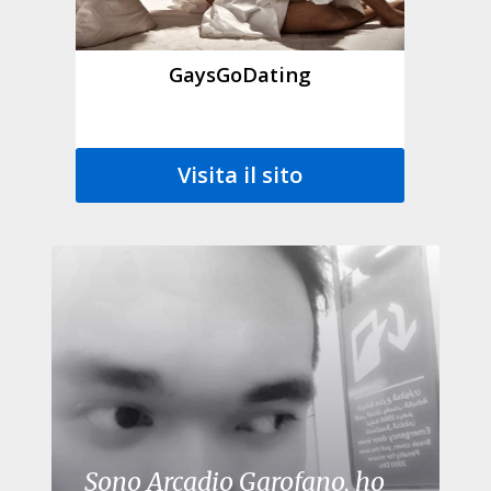
GaysGoDating
Visita il sito
Sono Arcadio Garofano, ho