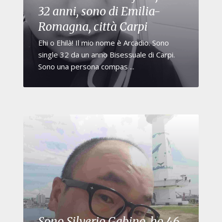
32 anni, sono di Emilia-
Romagna, città Carpi
Ehi o Ehilà! Il mio nome è Arcadio. Sono
single 32 da un anno Bisessuale di Carpi.
Sono una persona compas ...
Sono Silverio Gabino, ho 46