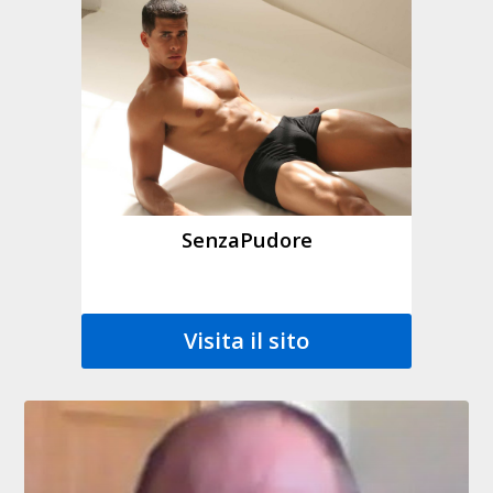
SenzaPudore
Visita il sito