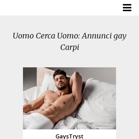
Skip
to
content
Uomo Cerca Uomo: Annunci gay
Carpi
GaysTryst