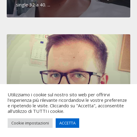
single 32 a 40. ...
Utilizziamo i cookie sul nostro sito web per offrirvi
Dionigi Americo, soprannome
l'esperienza più rilevante ricordandovi le vostre preferenze
e ripetendo le visite. Cliccando su "Accetta", acconsentite
jude18, 25 anni, sono di Sicilia,
all'utilizzo di TUTTI i cookie.
città Vittoria
Cookie impostazioni
ACCETTA
Ehi! Mi chiamo Dionigi. Sono un ragazzo single 25
di Vittoria. Incontri per un ragazzo che non sia