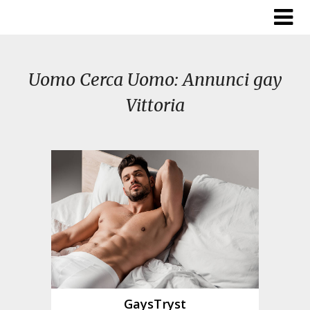
Skip
to
content
Uomo Cerca Uomo: Annunci gay
Vittoria
GaysTryst