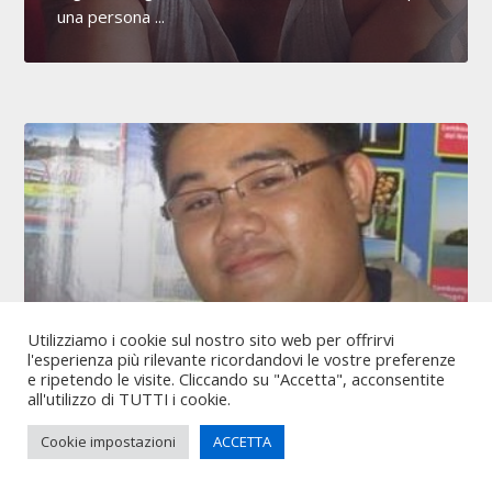
una persona ...
Utilizziamo i cookie sul nostro sito web per offrirvi
Sono Brando Alepri o Arjay+Soo,
l'esperienza più rilevante ricordandovi le vostre preferenze
e ripetendo le visite. Cliccando su "Accetta", acconsentite
ho 30 anni, sono di Sicilia, città
all'utilizzo di TUTTI i cookie.
Mazara Del Vallo
Cookie impostazioni
ACCETTA
Salve. Mi chiamo Brando. Sono un ragazzo single
30 di Mazara Del Vallo. Incontri per gentile. Sono –