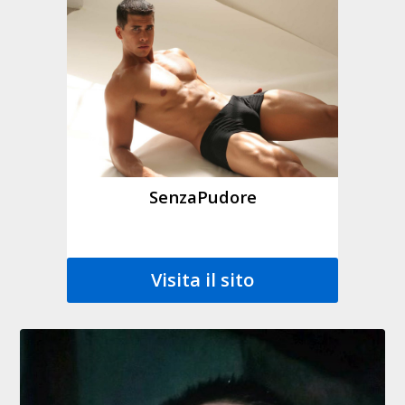
SenzaPudore
Visita il sito