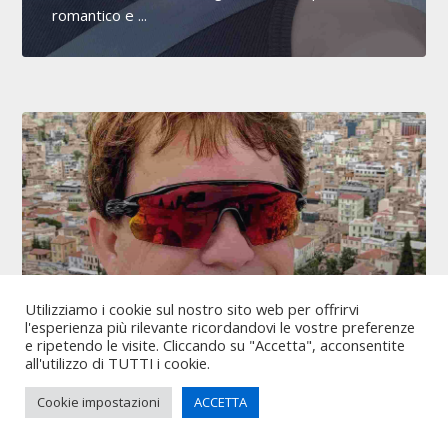
romantico e ...
Utilizziamo i cookie sul nostro sito web per offrirvi
Kai Ellaro Sinned26 sono di
l'esperienza più rilevante ricordandovi le vostre preferenze
e ripetendo le visite. Cliccando su "Accetta", acconsentite
Emilia-Romagna, città Bologna,
all'utilizzo di TUTTI i cookie.
ho 58 anni
Cookie impostazioni
ACCETTA
Buon pomeriggio. Sono Kai. Ho 58 anni e Gay e
vivo a Bologna. Vorrei un bel ragazzo single 24 a