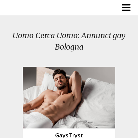
Skip
to
content
Uomo Cerca Uomo: Annunci gay
Bologna
GaysTryst