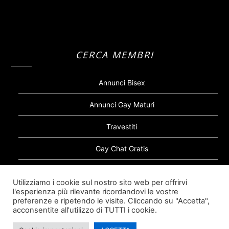
CERCA MEMBRI
Annunci Bisex
Annunci Gay Maturi
Travestiti
Gay Chat Gratis
Gay Bear
Utilizziamo i cookie sul nostro sito web per offrirvi
l'esperienza più rilevante ricordandovi le vostre
Sugar Daddy Gay
preferenze e ripetendo le visite. Cliccando su "Accetta",
acconsentite all'utilizzo di TUTTI i cookie.