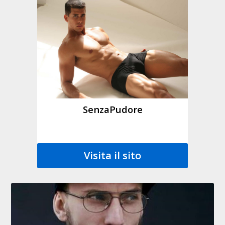
SenzaPudore
Visita il sito