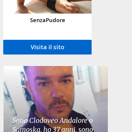
SenzaPudore
Visita il sito
Sono Clodoveo Andalore o
Samoska, ho 37 anni, sono