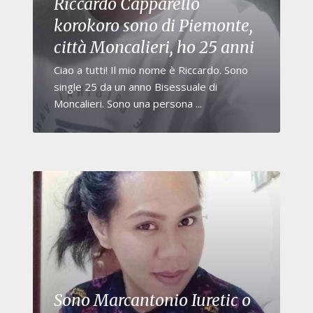
Riccardo Capparello
korokoro sono di Piemonte,
città Moncalieri, ho 25 anni
Ciao a tutti! Il mio nome è Riccardo. Sono
single 25 da un anno Bisessuale di
Moncalieri. Sono una persona ...
Sono Marcantonio Iuretic o