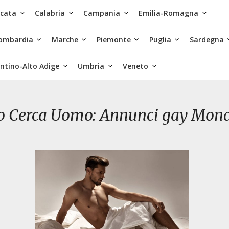
icata
Calabria
Campania
Emilia-Romagna
ombardia
Marche
Piemonte
Puglia
Sardegna
ntino-Alto Adige
Umbria
Veneto
 Cerca Uomo: Annunci gay Monca