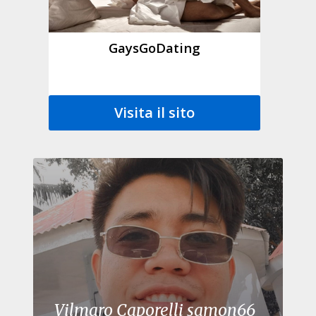
GaysGoDating
Visita il sito
Vilmaro Caporelli samon66