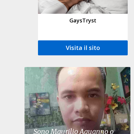
GaysTryst
Visita il sito
Sono Maurilio Aguanno o