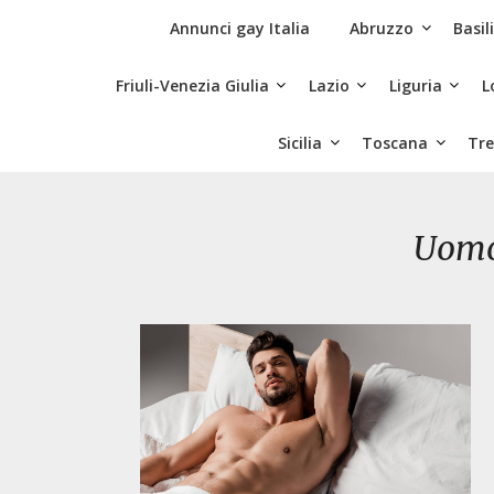
Skip
Siti Incontri Gay
Annunci gay Italia
Abruzzo
Basil
to
content
Friuli-Venezia Giulia
Lazio
Liguria
L
Sicilia
Toscana
Tre
Uomo