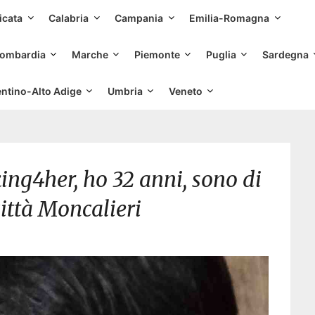
Skip
icata
Calabria
Campania
Emilia-Romagna
to
content
ombardia
Marche
Piemonte
Puglia
Sardegna
entino-Alto Adige
Umbria
Veneto
ing4her, ho 32 anni, sono di
ittà Moncalieri