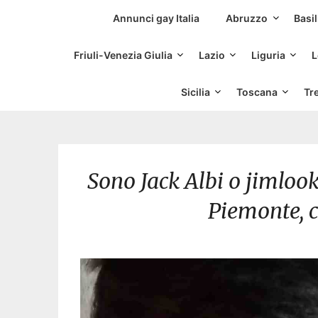
Siti Incontri Gay
Annunci gay Italia
Abruzzo
Basil
Friuli-Venezia Giulia
Lazio
Liguria
L
Sicilia
Toscana
Tr
Sono Jack Albi o jimlook
Piemonte, c