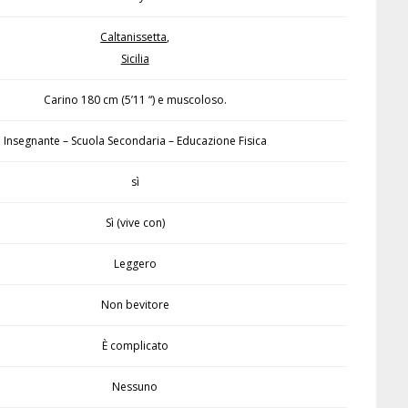
Caltanissetta
,
Sicilia
Carino 180 cm (5’11 “) e muscoloso.
Insegnante – Scuola Secondaria – Educazione Fisica
sì
Sì (vive con)
Leggero
Non bevitore
È complicato
Nessuno