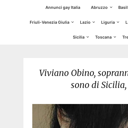
Siti Incontri Gay
Annunci gay Italia
Abruzzo
Basil
Friuli-Venezia Giulia
Lazio
Liguria
L
Sicilia
Toscana
Tr
Viviano Obino, sopran
sono di Sicilia,