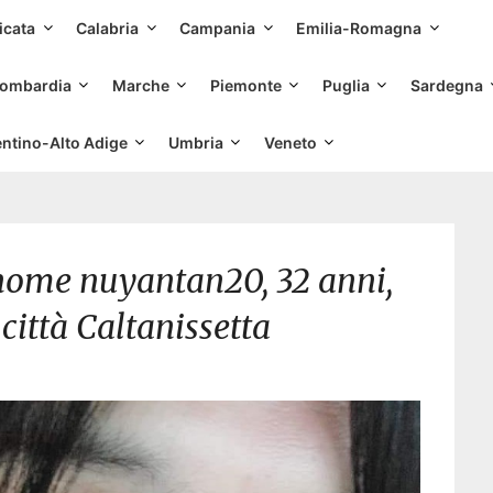
Skip
icata
Calabria
Campania
Emilia-Romagna
to
content
ombardia
Marche
Piemonte
Puglia
Sardegna
entino-Alto Adige
Umbria
Veneto
nome nuyantan20, 32 anni,
 città Caltanissetta