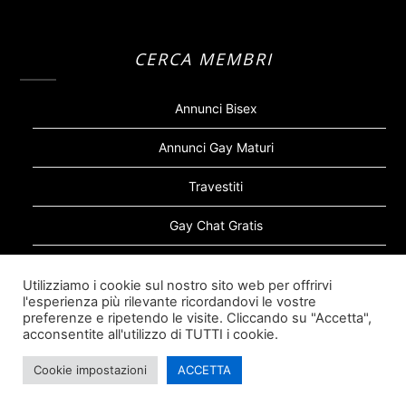
CERCA MEMBRI
Annunci Bisex
Annunci Gay Maturi
Travestiti
Gay Chat Gratis
Gay Bear
Utilizziamo i cookie sul nostro sito web per offrirvi
l'esperienza più rilevante ricordandovi le vostre
Sugar Daddy Gay
preferenze e ripetendo le visite. Cliccando su "Accetta",
acconsentite all'utilizzo di TUTTI i cookie.
Cookie impostazioni
ACCETTA
©2026 Siti Incontri Gay