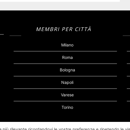
MEMBRI PER CITTÀ
Milano
Roma
Bologna
Napoli
Varese
Torino
za più rilevante ricordandovi le vostre preferenze e ripetendo le vis