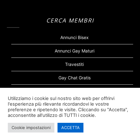
CERCA MEMBRI
Annunci Bisex
Annunci Gay Maturi
Travestiti
Gay Chat Gratis
Gay Bear
Utilizziamo i cookie sul nostro sito web per offrirvi
l'esperienza più rilevante ricordandovi le vostre
Sugar Daddy Gay
preferenze e ripetendo le visite. Cliccando su "Accetta",
acconsentite all'utilizzo di TUTTI i cookie.
Cookie impostazioni
ACCETTA
©2026 Siti Incontri Gay