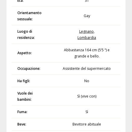
Età:
31
Orientamento
Gay
sessuale:
Luogo di
Legnano
,
residenza:
Lombardia
Abbastanza 164 cm (5’5 “) e
Aspetto:
grande e bello.
Occupazione:
Assistente del supermercato
Ha figli:
No
Vuole dei
Sì (vive con)
bambini:
Fuma:
Sì
Beve:
Bevitore abituale