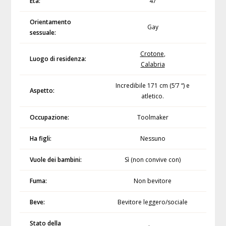
Età:
47
Orientamento
Gay
sessuale:
Crotone
,
Luogo di residenza:
Calabria
Incredibile 171 cm (5’7 “) e
Aspetto:
atletico.
Occupazione:
Toolmaker
Ha figli:
Nessuno
Vuole dei bambini:
Sì (non convive con)
Fuma:
Non bevitore
Beve:
Bevitore leggero/sociale
Stato della