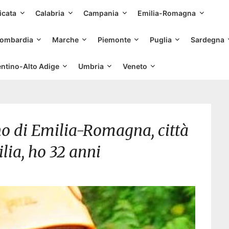
Skip
icata
Calabria
Campania
Emilia-Romagna
to
content
ombardia
Marche
Piemonte
Puglia
Sardegna
entino-Alto Adige
Umbria
Veneto
ono di Emilia-Romagna, città
lia, ho 32 anni