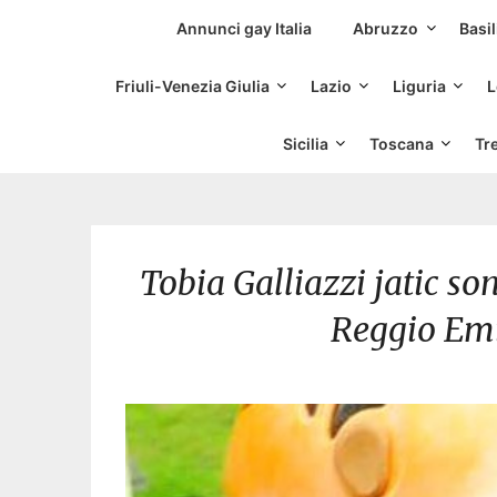
Siti Incontri Gay
Annunci gay Italia
Abruzzo
Basil
Friuli-Venezia Giulia
Lazio
Liguria
L
Sicilia
Toscana
Tr
Tobia Galliazzi jatic s
Reggio Emi