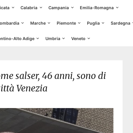
Skip
icata
Calabria
Campania
Emilia-Romagna
to
content
ombardia
Marche
Piemonte
Puglia
Sardegna
entino-Alto Adige
Umbria
Veneto
me salser, 46 anni, sono di
città Venezia