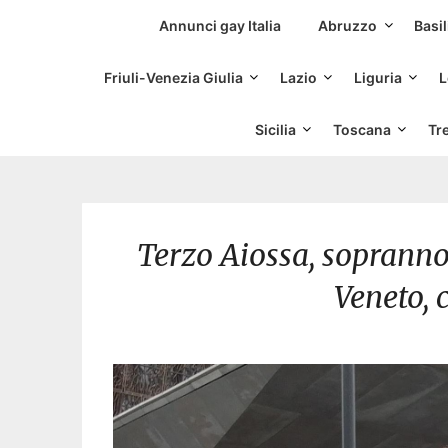
Siti Incontri Gay
Annunci gay Italia
Abruzzo
Basil
Friuli-Venezia Giulia
Lazio
Liguria
L
Sicilia
Toscana
Tr
Terzo Aiossa, sopranno
Veneto, 