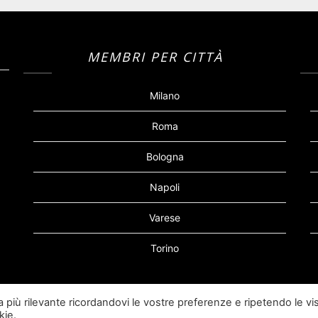
MEMBRI PER CITTÀ
Milano
Roma
Bologna
Napoli
Varese
Torino
za più rilevante ricordandovi le vostre preferenze e ripetendo le vis
©2026 Siti Incontri Gay
kie.