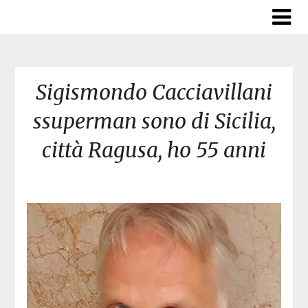
Skip
to
content
Sigismondo Cacciavillani
ssuperman sono di Sicilia,
città Ragusa, ho 55 anni