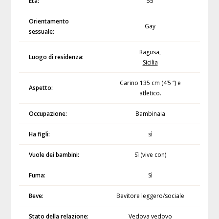
Età:
55
Orientamento
Gay
sessuale:
Ragusa
,
Luogo di residenza:
Sicilia
Carino 135 cm (4’5 “) e
Aspetto:
atletico.
Occupazione:
Bambinaia
Ha figli:
sì
Vuole dei bambini:
Sì (vive con)
Fuma:
Sì
Beve:
Bevitore leggero/sociale
Stato della relazione:
Vedova vedovo