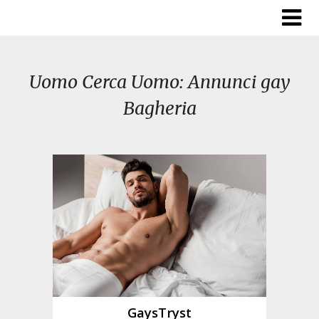
Skip
to
content
Uomo Cerca Uomo: Annunci gay
Bagheria
GaysTryst