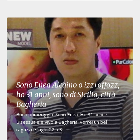
Sono Enea Alcaino o izz+offozz,
ho 31 anni, sono di Sicilia, città
Bagheria
Buon pomeriggio. Sono Enea. Ho 31 anni e
Bisessuale e vivo a Bagheria. Vorrei un bel
ragazzo single 22 a 3 ...