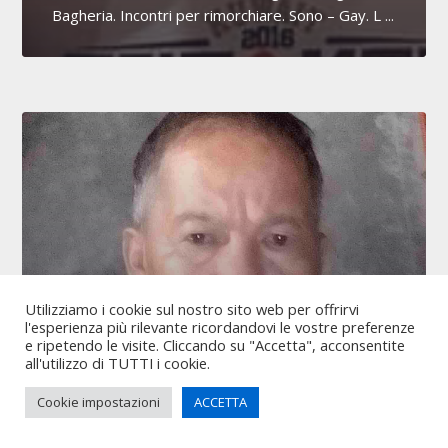
Bagheria. Incontri per rimorchiare. Sono – Gay. L ...
Utilizziamo i cookie sul nostro sito web per offrirvi
Sono Alfio Galbo o
l'esperienza più rilevante ricordandovi le vostre preferenze
e ripetendo le visite. Cliccando su "Accetta", acconsentite
mike+nemenzo, ho 61 anni, sono
all'utilizzo di TUTTI i cookie.
di Sicilia, città Bagheria
Cookie impostazioni
ACCETTA
Ciao! Sono Alfio. Ho 61 anni e Bisessuale e vivo a
Bagheria. Vorrei un bel ragazzo single 22 a 39. Ho