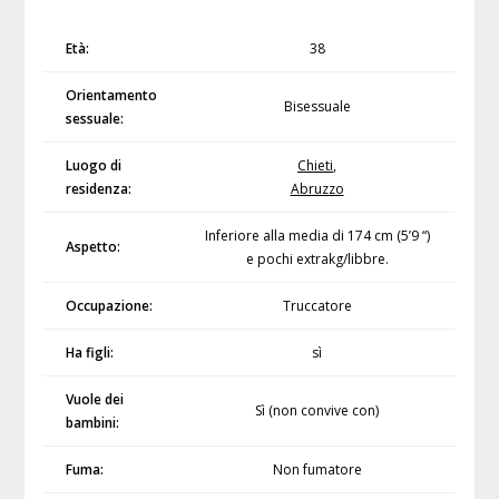
Età:
38
Orientamento
Bisessuale
sessuale:
Luogo di
Chieti
,
residenza:
Abruzzo
Inferiore alla media di 174 cm (5’9 “)
Aspetto:
e pochi extrakg/libbre.
Occupazione:
Truccatore
Ha figli:
sì
Vuole dei
Sì (non convive con)
bambini:
Fuma:
Non fumatore