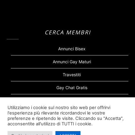
CERCA MEMBRI
Annunci Bisex
Annunci Gay Maturi
Travestiti
Gay Chat Gratis
Gay Bear
Utilizziamo i cookie sul nostro sito web per offrirvi
l'esperienza più rilevante ricordandovi le vostre
Sugar Daddy Gay
preferenze e ripetendo le visite. Cliccando su "Accetta",
acconsentite all'utilizzo di TUTTI i cookie.