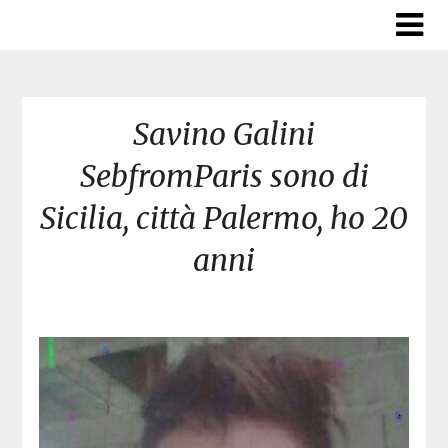
Skip
to
content
Savino Galini
SebfromParis sono di
Sicilia, città Palermo, ho 20
anni