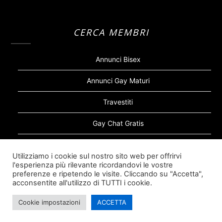
CERCA MEMBRI
Annunci Bisex
Annunci Gay Maturi
Travestiti
Gay Chat Gratis
Gay Bear
Utilizziamo i cookie sul nostro sito web per offrirvi
l'esperienza più rilevante ricordandovi le vostre
Sugar Daddy Gay
preferenze e ripetendo le visite. Cliccando su "Accetta",
acconsentite all'utilizzo di TUTTI i cookie.
Cookie impostazioni
ACCETTA
©2026 Siti Incontri Gay