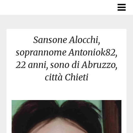
Skip
to
content
Sansone Alocchi,
soprannome Antoniok82,
22 anni, sono di Abruzzo,
città Chieti