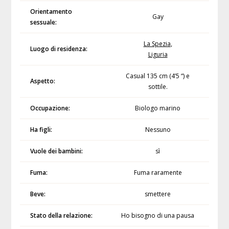
Orientamento
Gay
sessuale:
La Spezia
,
Luogo di residenza:
Liguria
Casual 135 cm (4’5 “) e
Aspetto:
sottile.
Occupazione:
Biologo marino
Ha figli:
Nessuno
Vuole dei bambini:
sì
Fuma:
Fuma raramente
Beve:
smettere
Stato della relazione:
Ho bisogno di una pausa