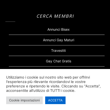
CERCA MEMBRI
Annunci Bisex
Annunci Gay Maturi
Travestiti
Gay Chat Gratis
Gay Bear
Utilizziamo i cookie sul nostro sito web per offrirvi
l'esperienza più rilevante ricordandovi le vostre
Sugar Daddy Gay
preferenze e ripetendo le visite. Cliccando su "Accetta",
acconsentite all'utilizzo di TUTTI i cookie.
Cookie impostazioni
ACCETTA
©2026 Siti Incontri Gay