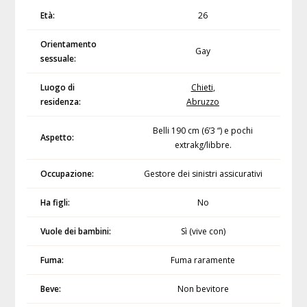
Età:
26
Orientamento
Gay
sessuale:
Luogo di
Chieti
,
residenza:
Abruzzo
Belli 190 cm (6’3 “) e pochi
Aspetto:
extrakg/libbre.
Occupazione:
Gestore dei sinistri assicurativi
Ha figli:
No
Vuole dei bambini:
Sì (vive con)
Fuma:
Fuma raramente
Beve:
Non bevitore