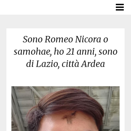
Skip
to
content
Sono Romeo Nicora o
samohae, ho 21 anni, sono
di Lazio, città Ardea