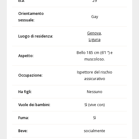
Età:
29
Orientamento
Gay
sessuale:
Genova
,
Luogo di residenza:
Liguria
Bello 185 cm (6’1 “) e
Aspetto:
muscoloso.
Ispettore del rischio
Occupazione:
assicurativo
Ha figli:
Nessuno
Vuole dei bambini:
Sì (vive con)
Fuma:
Sì
Beve:
socialmente