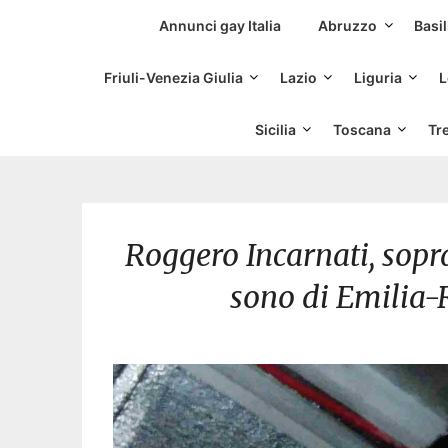
Siti Incontri Gay
Annunci gay Italia
Abruzzo
Basil
Friuli-Venezia Giulia
Lazio
Liguria
L
Sicilia
Toscana
Tr
Roggero Incarnati, sop
sono di Emilia-