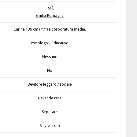
Forlì
,
Emilia-Romagna
Carina 139 cm (4’7″) e corporatura media.
Psicologo – Educativo
Nessuno
No
Bevitore leggero / sociale
Bevande rare
Separare
Sì (vive con)