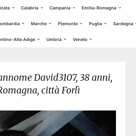
Skip
icata
Calabria
Campania
Emilia-Romagna
to
content
ombardia
Marche
Piemonte
Puglia
Sardegna
entino-Alto Adige
Umbria
Veneto
rannome David3107, 38 anni,
Romagna, città Forlì