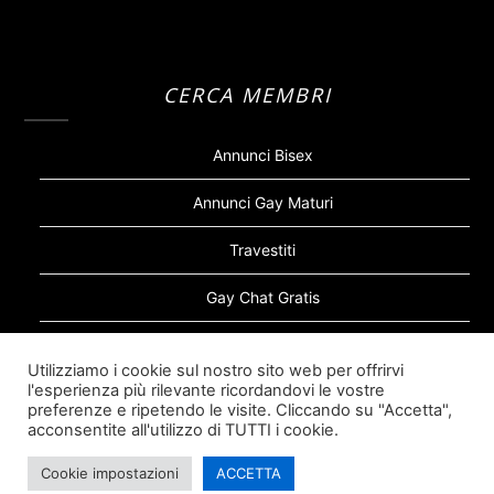
CERCA MEMBRI
Annunci Bisex
Annunci Gay Maturi
Travestiti
Gay Chat Gratis
Gay Bear
Utilizziamo i cookie sul nostro sito web per offrirvi
l'esperienza più rilevante ricordandovi le vostre
Sugar Daddy Gay
preferenze e ripetendo le visite. Cliccando su "Accetta",
acconsentite all'utilizzo di TUTTI i cookie.
Cookie impostazioni
ACCETTA
©2026 Siti Incontri Gay