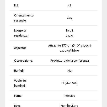
Età:
43
Orientamento
Gay
sessuale:
Luogo di
Tivoli
,
residenza:
Lazio
Attraente 177 cm (5’10”) e pochi
Aspetto:
extrakg/libbre.
Occupazione:
Produttore della conferenza
Ha figli:
No
Vuole dei
Sì (vive con)
bambini:
Fuma:
Indeciso
Beve:
Non bevitore