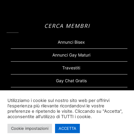
CERCA MEMBRI
Annunci Bisex
Annunci Gay Maturi
Travestiti
Gay Chat Gratis
Gay Bear
Utilizziamo i cookie sul nostro sito web per offrirvi
l'esperienza più rilevante ricordandovi le vostre
Sugar Daddy Gay
preferenze e ripetendo le visite. Cliccando su "Accetta",
acconsentite all'utilizzo di TUTTI i cookie.
Cookie impostazioni
ACCETTA
©2026 Siti Incontri Gay