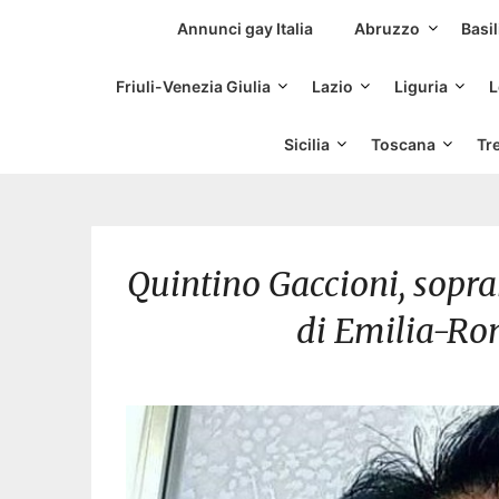
Siti Incontri Gay
Annunci gay Italia
Abruzzo
Basil
Friuli-Venezia Giulia
Lazio
Liguria
L
Sicilia
Toscana
Tr
Quintino Gaccioni, sopr
di Emilia-Rom