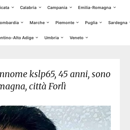
Skip
icata
Calabria
Campania
Emilia-Romagna
to
content
ombardia
Marche
Piemonte
Puglia
Sardegna
entino-Alto Adige
Umbria
Veneto
annome kslp65, 45 anni, sono
agna, città Forlì