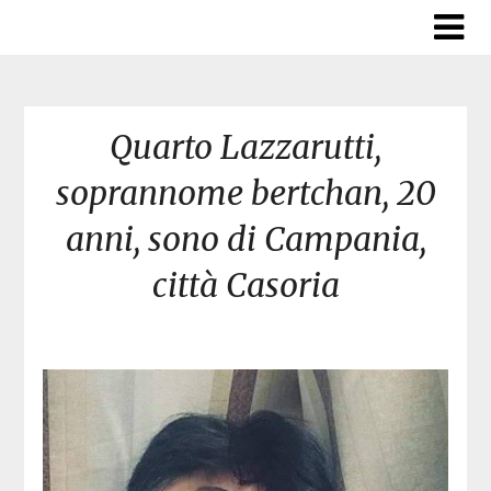
Skip
to
content
Quarto Lazzarutti,
soprannome bertchan, 20
anni, sono di Campania,
città Casoria