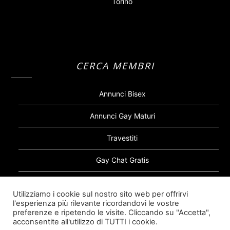
Torino
CERCA MEMBRI
Annunci Bisex
Annunci Gay Maturi
Travestiti
Gay Chat Gratis
Gay Bear
Utilizziamo i cookie sul nostro sito web per offrirvi
l'esperienza più rilevante ricordandovi le vostre
Sugar Daddy Gay
preferenze e ripetendo le visite. Cliccando su "Accetta",
acconsentite all'utilizzo di TUTTI i cookie.