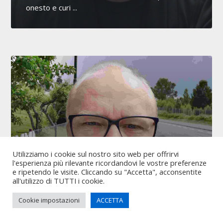
onesto e curi ...
Utilizziamo i cookie sul nostro sito web per offrirvi
l'esperienza più rilevante ricordandovi le vostre preferenze
e ripetendo le visite. Cliccando su "Accetta", acconsentite
all'utilizzo di TUTTI i cookie.
Sono Indro Andretta, ho 44 anni,
Cookie impostazioni
ACCETTA
sono di Puglia, città Altamura
Salve! Mi chiamo Indro. Sono un ragazzo single 44