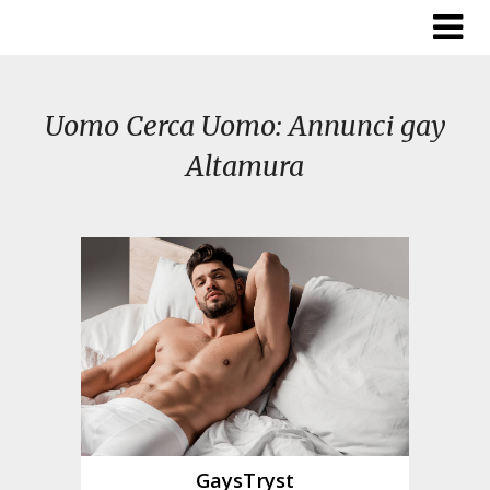
Skip
to
content
Uomo Cerca Uomo: Annunci gay
Altamura
GaysTryst