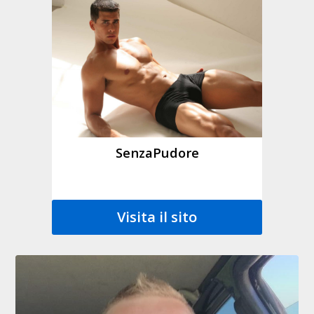
SenzaPudore
Visita il sito