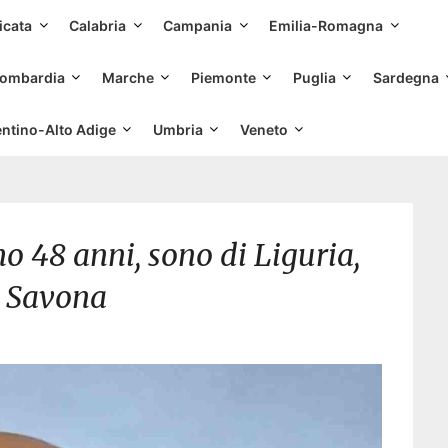
Skip
icata
Calabria
Campania
Emilia-Romagna
to
content
ombardia
Marche
Piemonte
Puglia
Sardegna
entino-Alto Adige
Umbria
Veneto
 48 anni, sono di Liguria,
à Savona