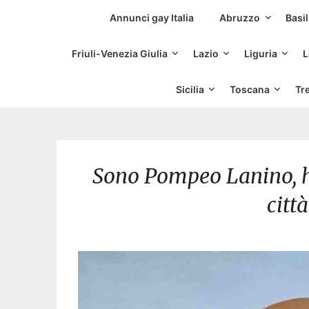
Siti Incontri Gay
Annunci gay Italia
Abruzzo
Basil
Friuli-Venezia Giulia
Lazio
Liguria
L
Sicilia
Toscana
Tr
Sono Pompeo Lanino, ho
citt