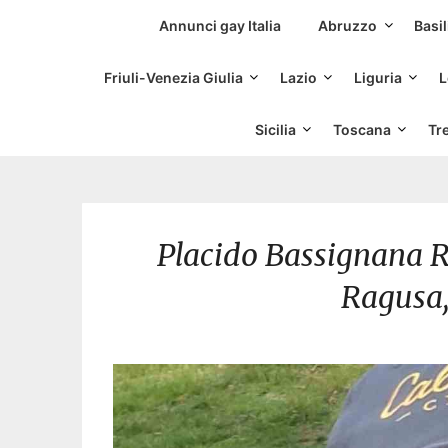
Siti Incontri Gay
Annunci gay Italia
Abruzzo
Basil
Friuli-Venezia Giulia
Lazio
Liguria
L
Sicilia
Toscana
Tr
Placido Bassignana Rh
Ragusa,