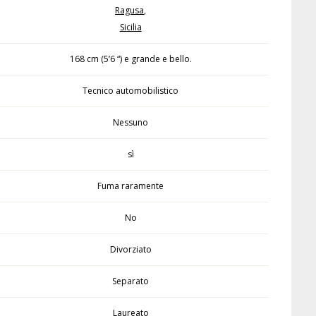
Ragusa
,
Sicilia
168 cm (5’6 “) e grande e bello.
Tecnico automobilistico
Nessuno
sì
Fuma raramente
No
Divorziato
Separato
Laureato