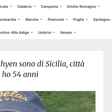
Skip
icata
Calabria
Campania
Emilia-Romagna
to
content
ombardia
Marche
Piemonte
Puglia
Sardegna
entino-Alto Adige
Umbria
Veneto
yen sono di Sicilia, città
 ho 54 anni