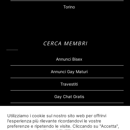
Torino
CERCA MEMBRI
Annunci Bisex
Annunci Gay Maturi
Travestiti
Gay Chat Gratis
Gay Bear
Utilizziamo i cookie sul nostro sito web per offrirvi
l'esperienza più rilevante ricordandovi le vostre
Sugar Daddy Gay
preferenze e ripetendo le visite. Cliccando su "Accetta",