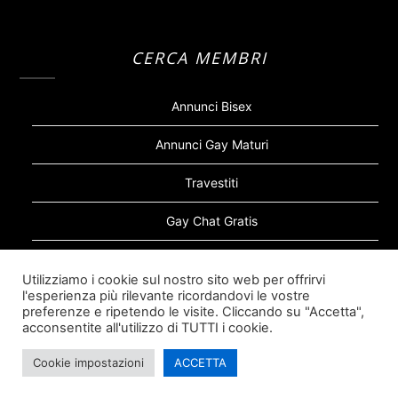
CERCA MEMBRI
Annunci Bisex
Annunci Gay Maturi
Travestiti
Gay Chat Gratis
Gay Bear
Utilizziamo i cookie sul nostro sito web per offrirvi
l'esperienza più rilevante ricordandovi le vostre
Sugar Daddy Gay
preferenze e ripetendo le visite. Cliccando su "Accetta",
acconsentite all'utilizzo di TUTTI i cookie.
Cookie impostazioni
ACCETTA
©2026 Siti Incontri Gay