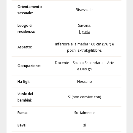
Orientamento
Bisessuale
sessuale:
Luogo di
Savona
,
residenza:
Liguria
Inferiore alla media 168 cm (5’6 “) e
Aspetto:
pochi extrakg/libbre.
Docente – Scuola Secondaria – Arte
Occupazione:
e Design
Ha figli:
Nessuno
Vuole dei
Sì (non convive con)
bambini:
Fuma:
Socialmente
Beve:
sì