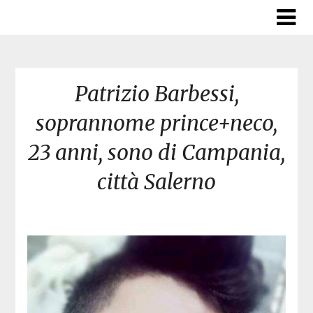
Skip
to
content
Patrizio Barbessi,
soprannome prince+neco,
23 anni, sono di Campania,
città Salerno