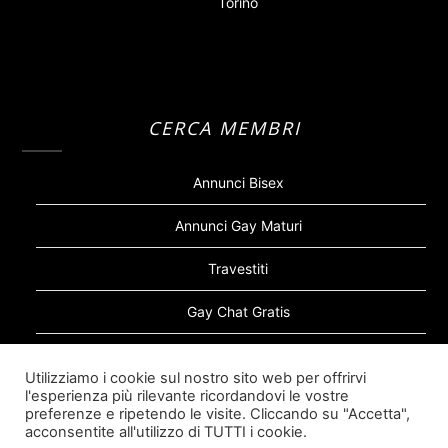
Torino
CERCA MEMBRI
Annunci Bisex
Annunci Gay Maturi
Travestiti
Gay Chat Gratis
Gay Bear
Utilizziamo i cookie sul nostro sito web per offrirvi
l'esperienza più rilevante ricordandovi le vostre
Sugar Daddy Gay
preferenze e ripetendo le visite. Cliccando su "Accetta",
acconsentite all'utilizzo di TUTTI i cookie.