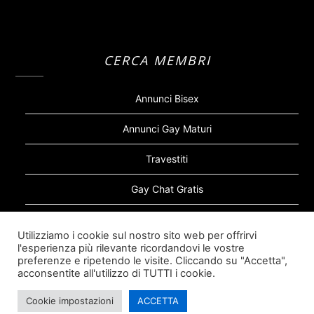
CERCA MEMBRI
Annunci Bisex
Annunci Gay Maturi
Travestiti
Gay Chat Gratis
Gay Bear
Utilizziamo i cookie sul nostro sito web per offrirvi
l'esperienza più rilevante ricordandovi le vostre
Sugar Daddy Gay
preferenze e ripetendo le visite. Cliccando su "Accetta",
acconsentite all'utilizzo di TUTTI i cookie.
Cookie impostazioni
ACCETTA
©2026 Siti Incontri Gay