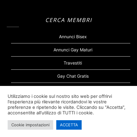
CERCA MEMBRI
Annunci Bisex
Annunci Gay Maturi
Travestiti
Gay Chat Gratis
Gay Bear
Utilizziamo i cookie sul nostro sito web per offrirvi
l'esperienza più rilevante ricordandovi le vostre
Sugar Daddy Gay
preferenze e ripetendo le visite. Cliccando su "Accetta",
acconsentite all'utilizzo di TUTTI i cookie.
Cookie impostazioni
ACCETTA
©2026 Siti Incontri Gay