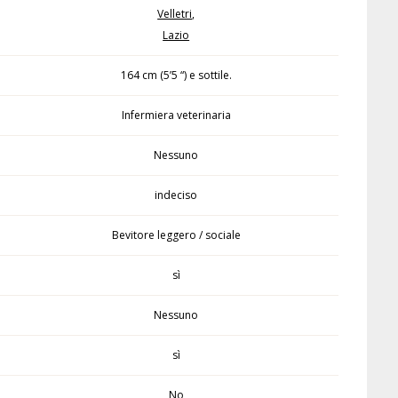
Velletri
,
Lazio
164 cm (5’5 “) e sottile.
Infermiera veterinaria
Nessuno
indeciso
Bevitore leggero / sociale
sì
Nessuno
sì
No