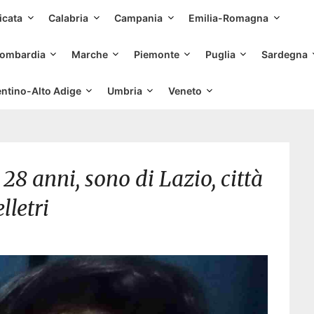
Skip
icata
Calabria
Campania
Emilia-Romagna
to
content
ombardia
Marche
Piemonte
Puglia
Sardegna
entino-Alto Adige
Umbria
Veneto
28 anni, sono di Lazio, città
lletri