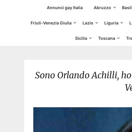
Siti Incontri Gay
Annunci gay Italia
Abruzzo
Basil
Friuli-Venezia Giulia
Lazio
Liguria
L
Sicilia
Toscana
Tr
Sono Orlando Achilli, ho 
Ve