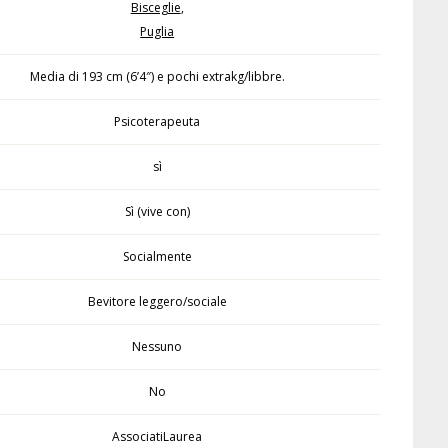
Bisceglie
,
Puglia
Media di 193 cm (6’4″) e pochi extrakg/libbre.
Psicoterapeuta
sì
Sì (vive con)
Socialmente
Bevitore leggero/sociale
Nessuno
No
AssociatiLaurea