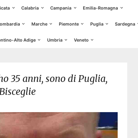
Skip
icata
Calabria
Campania
Emilia-Romagna
to
content
ombardia
Marche
Piemonte
Puglia
Sardegna
entino-Alto Adige
Umbria
Veneto
o 35 anni, sono di Puglia,
 Bisceglie