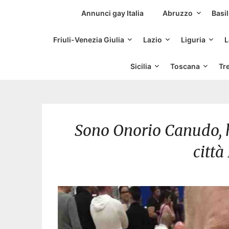
Siti Incontri Gay
Annunci gay Italia
Abruzzo
Basil
Friuli-Venezia Giulia
Lazio
Liguria
L
Sicilia
Toscana
Tr
Sono Onorio Canudo, h
città