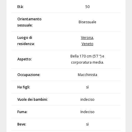
Età:
50
Orientamento
Bisessuale
sessuale:
Luogo di
Verona
,
residenza:
Veneto
Bella 170 cm (5’7 “) e
Aspetto:
corporatura media.
Occupazione:
Macchinista
Ha figli:
sì
Vuole dei bambini:
indeciso
Fuma:
Indeciso
Beve:
sì