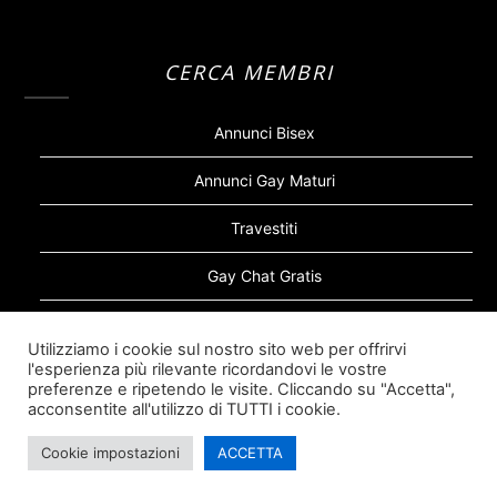
CERCA MEMBRI
Annunci Bisex
Annunci Gay Maturi
Travestiti
Gay Chat Gratis
Gay Bear
Utilizziamo i cookie sul nostro sito web per offrirvi
l'esperienza più rilevante ricordandovi le vostre
Sugar Daddy Gay
preferenze e ripetendo le visite. Cliccando su "Accetta",
acconsentite all'utilizzo di TUTTI i cookie.
Cookie impostazioni
ACCETTA
©2026 Siti Incontri Gay