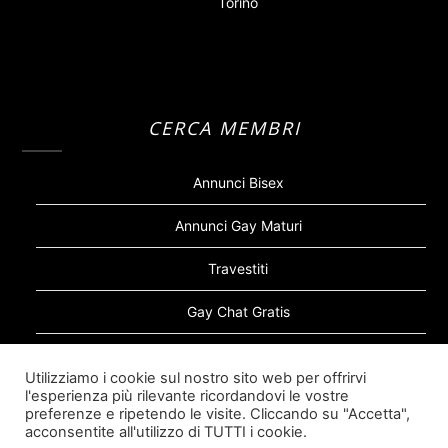
Torino
CERCA MEMBRI
Annunci Bisex
Annunci Gay Maturi
Travestiti
Gay Chat Gratis
Gay Bear
Utilizziamo i cookie sul nostro sito web per offrirvi
l'esperienza più rilevante ricordandovi le vostre
Sugar Daddy Gay
preferenze e ripetendo le visite. Cliccando su "Accetta",
acconsentite all'utilizzo di TUTTI i cookie.