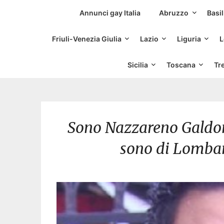
Siti Incontri Gay
Annunci gay Italia
Abruzzo
Basil
Friuli-Venezia Giulia
Lazio
Liguria
L
Sicilia
Toscana
Tr
Sono Nazzareno Galdoni
sono di Lombar