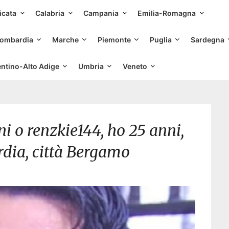
Skip
icata
Calabria
Campania
Emilia-Romagna
to
content
ombardia
Marche
Piemonte
Puglia
Sardegna
entino-Alto Adige
Umbria
Veneto
 o renzkie144, ho 25 anni,
dia, città Bergamo