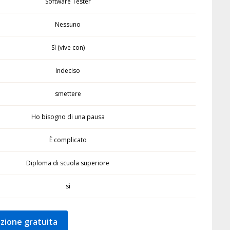
Software Tester
Nessuno
Sì (vive con)
Indeciso
smettere
Ho bisogno di una pausa
È complicato
Diploma di scuola superiore
sì
zione gratuita