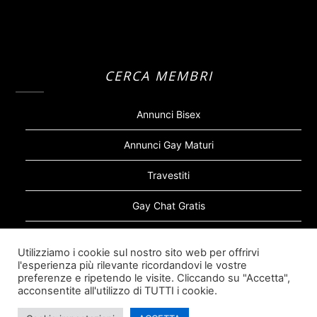
CERCA MEMBRI
Annunci Bisex
Annunci Gay Maturi
Travestiti
Gay Chat Gratis
Gay Bear
Utilizziamo i cookie sul nostro sito web per offrirvi
l'esperienza più rilevante ricordandovi le vostre
Sugar Daddy Gay
preferenze e ripetendo le visite. Cliccando su "Accetta",
acconsentite all'utilizzo di TUTTI i cookie.