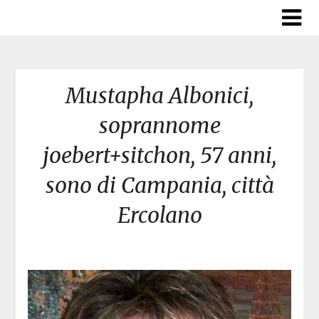
Skip
to
content
Mustapha Albonici,
soprannome
joebert+sitchon, 57 anni,
sono di Campania, città
Ercolano