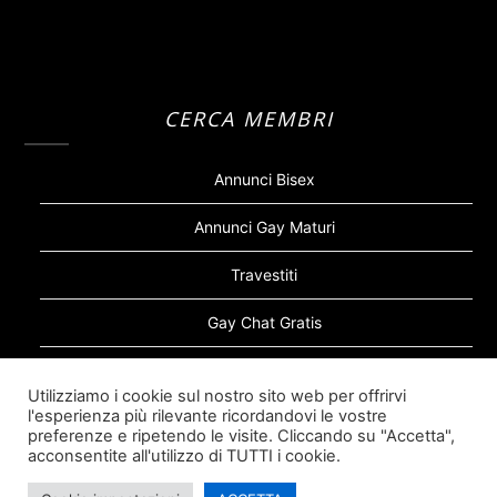
CERCA MEMBRI
Annunci Bisex
Annunci Gay Maturi
Travestiti
Gay Chat Gratis
Gay Bear
Utilizziamo i cookie sul nostro sito web per offrirvi
l'esperienza più rilevante ricordandovi le vostre
Sugar Daddy Gay
preferenze e ripetendo le visite. Cliccando su "Accetta",
acconsentite all'utilizzo di TUTTI i cookie.