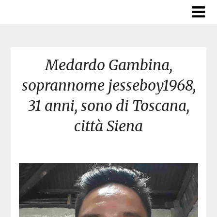
Skip
to
content
Medardo Gambina,
soprannome jesseboy1968,
31 anni, sono di Toscana,
città Siena