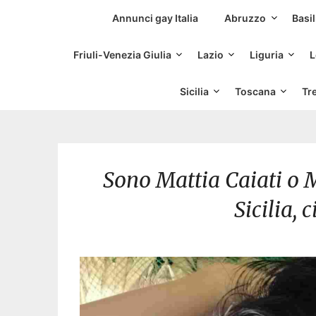
Siti Incontri Gay
Annunci gay Italia
Abruzzo
Basil
Friuli-Venezia Giulia
Lazio
Liguria
L
Sicilia
Toscana
Tr
Sono Mattia Caiati o M
Sicilia, 