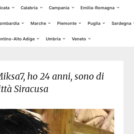
Skip
icata
Calabria
Campania
Emilia-Romagna
to
content
ombardia
Marche
Piemonte
Puglia
Sardegna
entino-Alto Adige
Umbria
Veneto
iksa7, ho 24 anni, sono di
città Siracusa