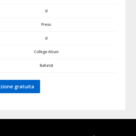
sì
Preso
sì
College-Alcuni
Baha’ist
zione gratuita