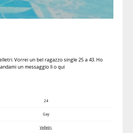
lletri. Vorrei un bel ragazzo single 25 a 43. Ho
 Mandami un messaggio lì o qui
24
Gay
Velletri
,