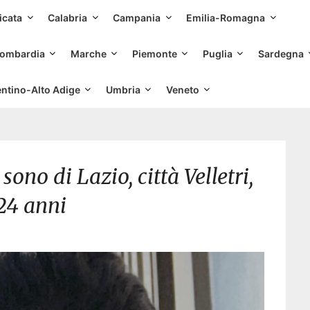
Skip
icata
Calabria
Campania
Emilia-Romagna
to
content
ombardia
Marche
Piemonte
Puglia
Sardegna
entino-Alto Adige
Umbria
Veneto
no di Lazio, città Velletri,
24 anni