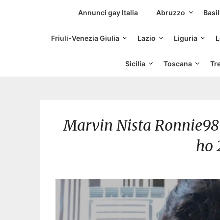
Siti Incontri Gay
Annunci gay Italia
Abruzzo
Basil
Friuli-Venezia Giulia
Lazio
Liguria
L
Sicilia
Toscana
Tr
Marvin Nista Ronnie98 so
ho 