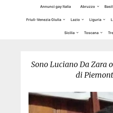
Siti Incontri Gay
Annunci gay Italia
Abruzzo
Basil
Friuli-Venezia Giulia
Lazio
Liguria
L
Sicilia
Toscana
Tr
Sono Luciano Da Zara o 
di Piemont