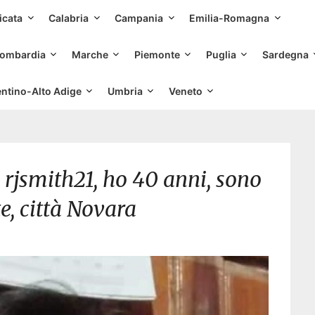
Skip
icata
Calabria
Campania
Emilia-Romagna
to
content
ombardia
Marche
Piemonte
Puglia
Sardegna
entino-Alto Adige
Umbria
Veneto
rjsmith21, ho 40 anni, sono
e, città Novara