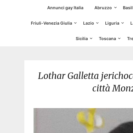
Siti Incontri Gay
Annunci gay Italia
Abruzzo
Basil
Friuli-Venezia Giulia
Lazio
Liguria
L
Sicilia
Toscana
Tr
Lothar Galletta jerich
città Mon