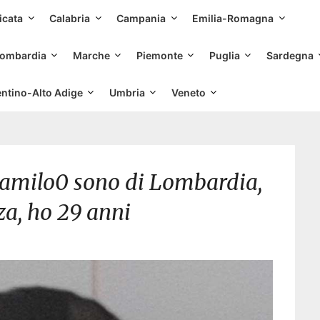
Skip
icata
Calabria
Campania
Emilia-Romagna
to
content
ombardia
Marche
Piemonte
Puglia
Sardegna
entino-Alto Adige
Umbria
Veneto
ocamilo0 sono di Lombardia,
za, ho 29 anni